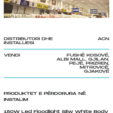
2 / 2
DISTRIBUTORI DHE
ACN
INSTALUESI
VENDI
FUSHË KOSOVË,
ALBI MALL, GJILAN,
PEJË, PRIZREN,
MITROVICË,
GJAKOVË
PRODUKTET E PËRDORURA NË
INSTALIM
150W Led Floodlight Sliw White Body